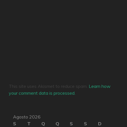
This site uses Akismet to reduce spam.
Learn how
your comment data is processed.
Agosto 2026
S
T
Q
Q
S
S
D