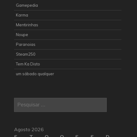
Gamepedia
Karma
Mentirinhas
Noupe
Paranoias
Steam250
Tem Ka Disto
um sábado qualquer
Pesquisar
por:
Agosto 2026
S
T
Q
Q
S
S
D