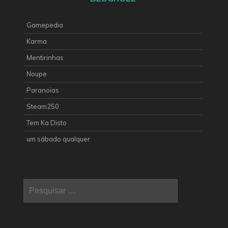
Gamepedia
Karma
Mentirinhas
Noupe
Paranoias
Steam250
Tem Ka Disto
um sábado qualquer
Pesquisar
por: