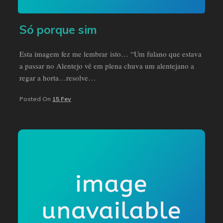
Só porque sim
Esta imagem fez me lembrar isto… “Um fulano que estava
a passar no Alentejo vê em plena chuva um alentejano a
regar a horta…resolve…
Posted On
15 Fev